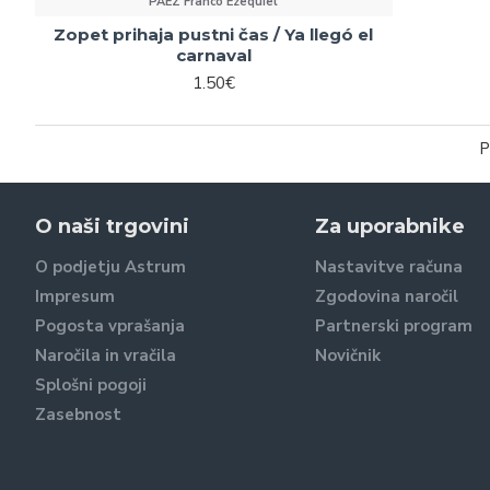
PÁEZ Franco Ezequiel
Zopet prihaja pustni čas / Ya llegó el
carnaval
1.50€
P
O naši trgovini
Za uporabnike
O podjetju Astrum
Nastavitve računa
Impresum
Zgodovina naročil
Pogosta vprašanja
Partnerski program
Naročila in vračila
Novičnik
Splošni pogoji
Zasebnost