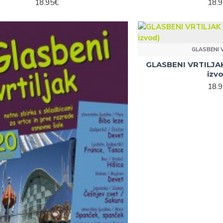
18.95€
18.
GLASBENI 
GLASBENI VRTILJAK š
izv
18.