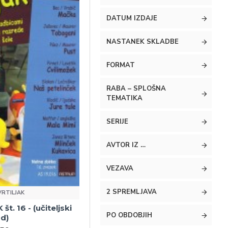
DATUM IZDAJE
NASTANEK SKLADBE
FORMAT
RABA – SPLOŠNA
TEMATIKA
SERIJE
AVTOR IZ …
VEZAVA
2 SPREMLJAVA
VRTILJAK
t. 16 - (učiteljski
PO OBDOBJIH
od)