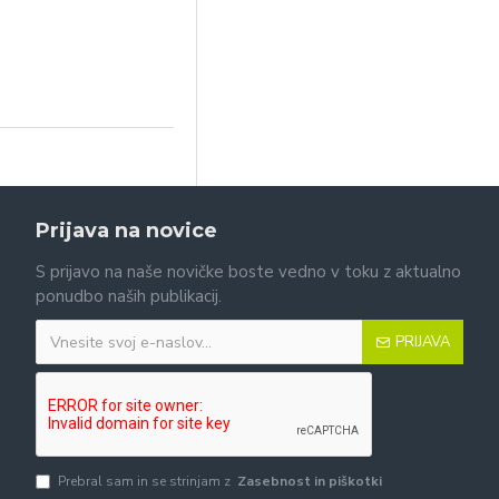
Prijava na novice
S prijavo na naše novičke boste vedno v toku z aktualno
ponudbo naših publikacij.
PRIJAVA
Prebral sam in se strinjam z
Zasebnost in piškotki