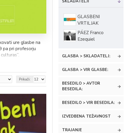
SKLADATELJI
GLASBENI
VRTILJAK
PÁEZ Franco
Ezequiel
skovati ure glasbe na
9 pa pri profesorju
culturas”.
GLASBA > SKLADATELJ:
o opravljenih
GLASBA > VIR GLASBE:
om prof. Huga Cerúsica
Prikaži:
BESEDILO > AVTOR
San Francisco Javier,
BESEDILA:
Vallesi, in ga leta
BESEDILO > VIR BESEDILA:
rovskem tekmovanju v
egüero. Julija 2016 je
IZVEDBENA TEŽAVNOST
TRAJANJE