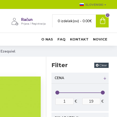
SLOVENSKI
0
Račun
0 izdelek(ov) - 0.00€
Prijava / Registracija
O NAS
FAQ
KONTAKT
NOVICE
Ezequiel
Filter
Clear
CENA
€
€