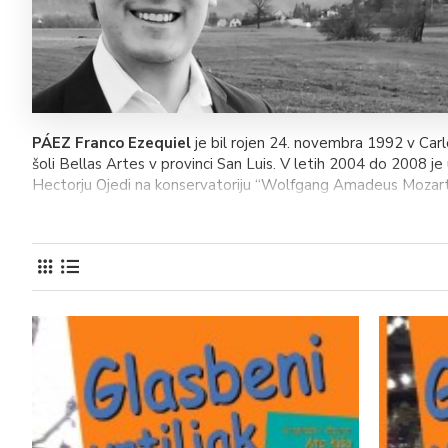
PÁEZ
Franco Ezequiel
je bil rojen 24. novembra 1992 v Carlo
šoli Bellas Artes v provinci San Luis. V letih 2004 do 2008 je 
Hectorju Ojedi na konservatoriju “Wolfgang Amadeus Mozart”. 
Na fakulteto ga je leto pred vpisom pripravljala profes
sprejemnih izpitih l. 2011 pa je na Fakulteti za umetnost in
in vzporeden študij zborovskega dirigiranja pod mentorstvom p
Leta 2012 je prevzel študentski zbor Univerze v Mendozi,
kjer je deloval do leta 2016.
Ob začetku študija se je pridružil tudi univerzitetnemu 
2011 kot pevec in pianist spremljal na turneji po Evropi, l
Marktoberdorfu, kjer je bila premierno izvedena ena izmed nj
bil član Svetovnega mladinskega pevskega zbora.
Franco Ezequiel Páez živi v Ljubljani.