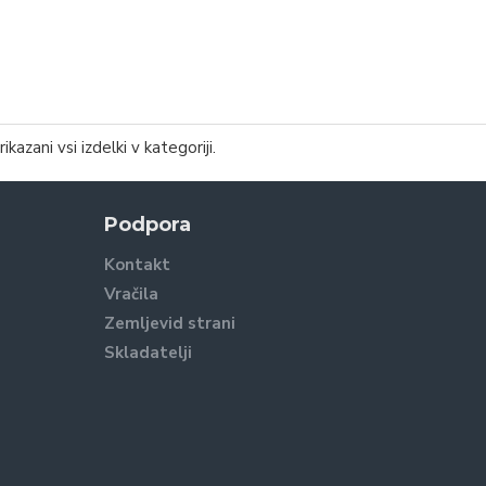
rikazani vsi izdelki v kategoriji.
Podpora
Kontakt
Vračila
Zemljevid strani
Skladatelji