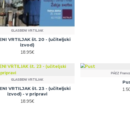
GLASBENI VRTILJAK
I VRTILJAK št. 20 - (učiteljski
izvod)
18.95€
PÁEZ Franco
GLASBENI VRTILJAK
Pu
I VRTILJAK št. 23 - (učiteljski
1.5
izvod) - v pripravi
18.95€