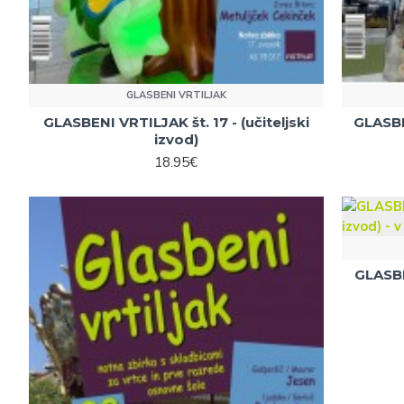
GLASBENI VRTILJAK
GLASBENI VRTILJAK št. 17 - (učiteljski
GLASBEN
izvod)
18.95€
GLASBEN