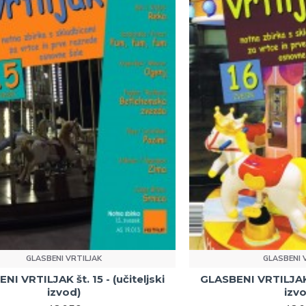
GLASBENI VRTILJAK
GLASBENI 
NI VRTILJAK št. 15 - (učiteljski
GLASBENI VRTILJAK š
izvod)
izv