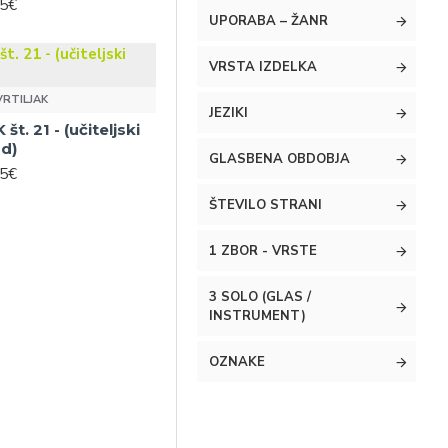
95€
UPORABA – ŽANR
VRSTA IZDELKA
VRTILJAK
JEZIKI
t. 21 - (učiteljski
od)
GLASBENA OBDOBJA
95€
ŠTEVILO STRANI
1 ZBOR - VRSTE
3 SOLO (GLAS /
INSTRUMENT)
OZNAKE