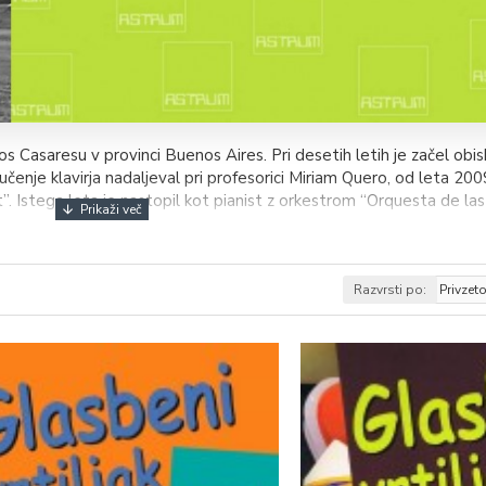
s Casaresu v provinci Buenos Aires. Pri desetih letih je začel obi
učenje klavirja nadaljeval pri profesorici Miriam Quero, od leta 200
Istega leta je nastopil kot pianist z orkestrom “Orquesta de las 
orica Cecilia Maqueda na Inštitutu Amadeus v San Luisu, po uspešn
 oblikovanje UNCuyo v Mendozi začel študij klavirja pod mentorstv
rof. Ricarda Portilla.
Razvrsti po:
 leta 2014 pa Dekliški pevski zbor iz šole Portezuelo in OPZ šole 
pevskemu zboru Coro universitario de Mendoza pod taktirko Silvane 
eta 2013 na turneji v Kolumbiji, leta 2017 pa na mednarodnem zbo
egovih avtorskih skladb
Malambo
za mešani zbor, klavir in bombo l