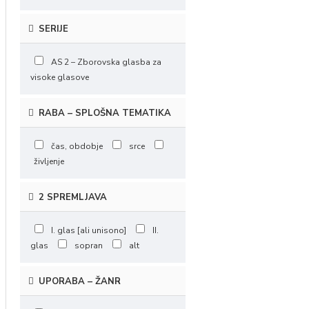
SERIJE
AS 2 – Zborovska glasba za
visoke glasove
RABA – SPLOŠNA TEMATIKA
čas, obdobje
srce
življenje
2 SPREMLJAVA
I. glas [ali unisono]
II.
glas
sopran
alt
UPORABA – ŽANR