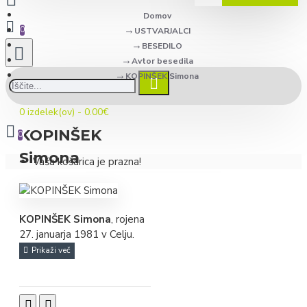
Domov
0
USTVARJALCI
BESEDILO
Avtor besedila
KOPINŠEK Simona
0 izdelek(ov) - 0.00€
KOPINŠEK
0
Simona
Vaša košarica je prazna!
KOPINŠEK Simona
, rojena
27. januarja 1981 v Celju.