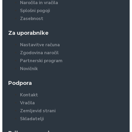
Naročila in vračila
Splošni pogoji
Zasebnost
Za uporabnike
Nastavitve računa
Zgodovina naročil
Partnerski program
Novičnik
Podpora
Kontakt
Vračila
Zemljevid strani
Skladatelji