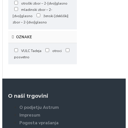
otroški zbor – 2-[dvo]glasno
mladinski zbor – 2-
[dvo]glasno
ženski [dekliški]
zbor – 2-[dvo]glasno
OZNAKE
VULC Tadeja
otroci
posvetno
O naši trgovini
O podjetju Astrum
Impresum
Pogosta vprašanja