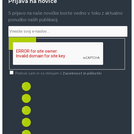
Prijava na novice
S prijavo na naše novičke boste vedno v toku z aktualno
ponudbo naših publikacij.
PRIJAVA
Prebral sam in se strinjam z
Zasebnost in piškotki