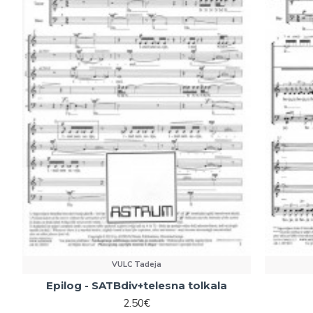
VULC Tadeja
Epilog - SATBdiv+telesna tolkala
2.50€