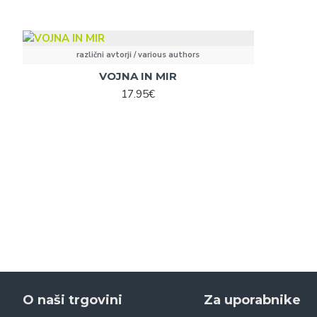
različni avtorji / various authors
VOJNA IN MIR
17.95€
O naši trgovini
Za uporabnike