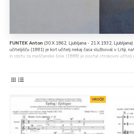
FUNTEK Anton
(30.X.1862, Ljubljana - 21.X.1932, Ljubljana) j
učiteljišču (1881) je kot učitelj nekaj časa služboval v Litij
in izpitu za meščanske šole (1888) je postal strokovni učitelj 
ljubljanskem državnem moškem učiteljišču. Funtek je umrl 21.
Bil je urednik Ljubljanskega zvona (1891-1894), potem Laib
v Ljubljani. S pesmimi, prozo, razpravami in gledališkimi ocena
drame in operna besedila. Njegova dramatika se razpenja od n
Za hčer
(1898) do psihološke drame po Ibsenovem zgledu
T
VROČE!