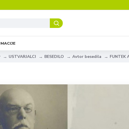
RMACIJE
USTVARJALCI
BESEDILO
Avtor besedila
FUNTEK 
v