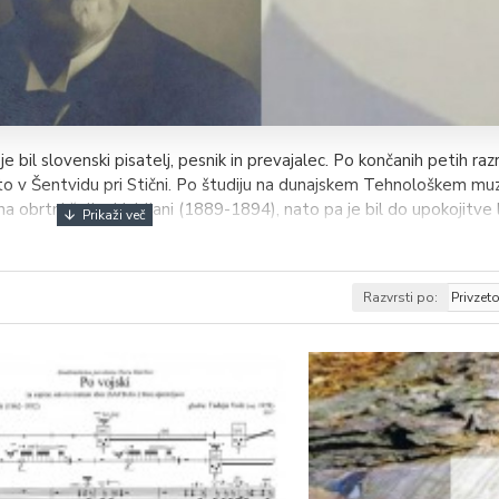
e bil slovenski pisatelj, pesnik in prevajalec.
Po končanih petih razr
i, nato v Šentvidu pri Stični. Po študiju na dunajskem Tehnološkem m
na obrtni šoli v Ljubljani (1889-1894), nato pa je bil do upokojitve
 oktobra 1932 v Ljubljani.
acher Zeitung (1895-1918) in po letu 1918 Uradnega lista Narodn
mi je sodeloval v raznih časopisih (Kres, Ljubljanski zvon, Slovan).
Razvrsti po:
P
aturalističo zasnovane igre z motivi dednosti v delu
Iz osvete
(18
ekma
(1898) in do socialne utopije
Kristalni grad
(1920) .