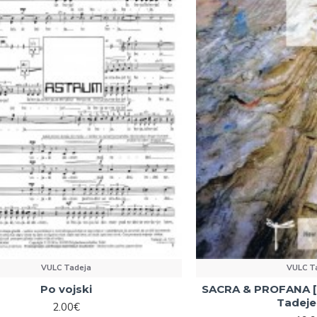
VULC Tadeja
VULC T
Po vojski
SACRA & PROFANA [
Tadeje
2.00€