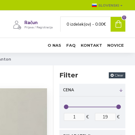
SLOVENSKI
0
Račun
0 izdelek(ov) - 0.00€
Prijava / Registracija
O NAS
FAQ
KONTAKT
NOVICE
Anton
Filter
Clear
CENA
€
€