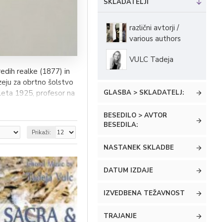
SKLADATELJI
različni avtorji /
various authors
VULC Tadeja
edih realke (1877) in
uzeju za obrtno šolstvo
GLASBA > SKLADATELJ:
 leta 1925, profesor na
BESEDILO > AVTOR
e in Deželne vlade SHS
BESEDILA:
isal je pesmi, novele,
Prikaži:
96) prek enodejanke
NASTANEK SKLADBE
DATUM IZDAJE
IZVEDBENA TEŽAVNOST
TRAJANJE