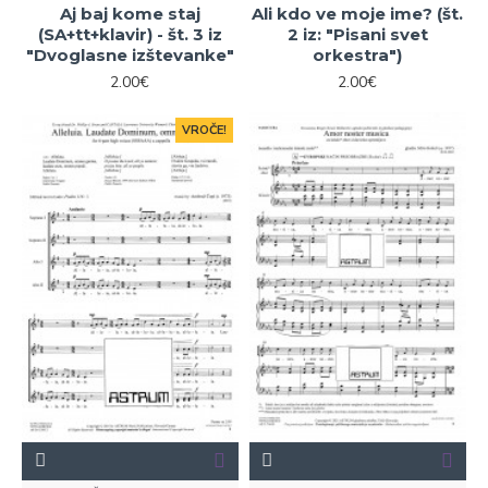
Aj baj kome staj
Ali kdo ve moje ime? (št.
(SA+tt+klavir) - št. 3 iz
2 iz: "Pisani svet
"Dvoglasne izštevanke"
orkestra")
2.00€
2.00€
VROČE!