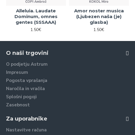
ČOPI Ambrož
KOKOL Miro
Alleluia. Laudate
Amor noster musica
Dominum, omnes
(Ljubezen naša (je)
gentes (SSSAAA)
glasba)
1.50€
1.50€
O naši trgovini
O podjetju Astrum
Impresum
Pogosta vprašanja
Naročila in vračila
Splošni pogoji
Zasebnost
Za uporabnike
Nastavitve računa