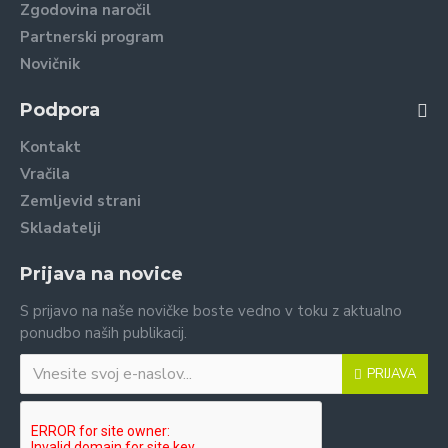
Zgodovina naročil
Partnerski program
Novičnik
Podpora
Kontakt
Vračila
Zemljevid strani
Skladatelji
Prijava na novice
S prijavo na naše novičke boste vedno v toku z aktualno
ponudbo naših publikacij.
PRIJAVA