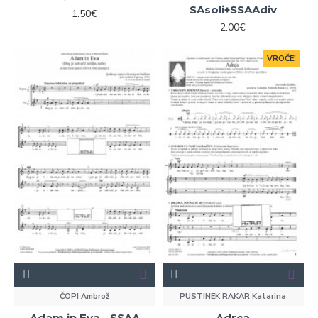
SAsoli+SSAAdiv
1.50€
2.00€
VROČE!
ČOPI Ambrož
PUSTINEK RAKAR Katarina
Adam in Eva - SSAA
Adrca