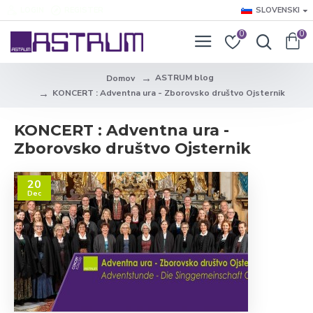
LOGIN
REGISTER
SLOVENSKI
0
0
ASTRUM blog
Domov
KONCERT : Adventna ura - Zborovsko društvo Ojsternik
KONCERT : Adventna ura -
Zborovsko društvo Ojsternik
20
Dec