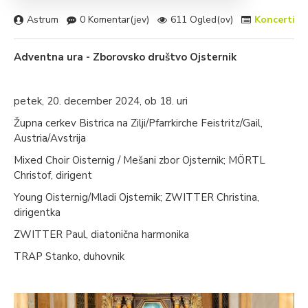
Astrum
0 Komentar(jev)
611 Ogled(ov)
Koncerti
Adventna ura - Zborovsko društvo Ojsternik
petek, 20. december 2024, ob 18. uri
Župna cerkev Bistrica na Zilji/Pfarrkirche Feistritz/Gail,
Austria/Avstrija
Mixed Choir Oisternig / Mešani zbor Ojsternik; MÖRTL
Christof, dirigent
Young Oisternig/Mladi Ojsternik; ZWITTER Christina,
dirigentka
ZWITTER Paul, diatonična harmonika
TRAP Stanko, duhovnik