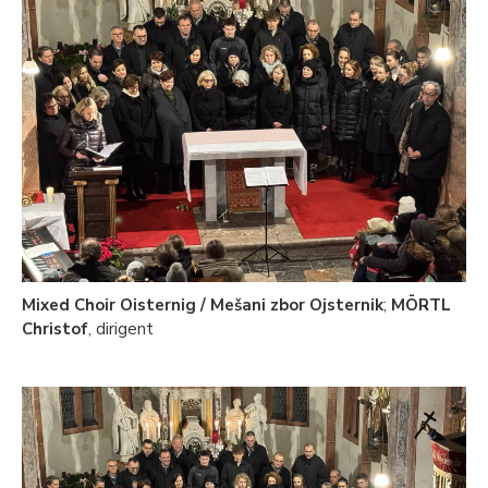
Mixed Choir Oisternig / Mešani zbor Ojsternik
;
MÖRTL
Christof
, dirigent