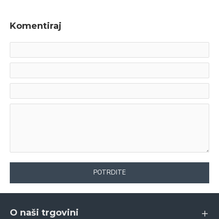
Komentiraj
POTRDITE
O naši trgovini