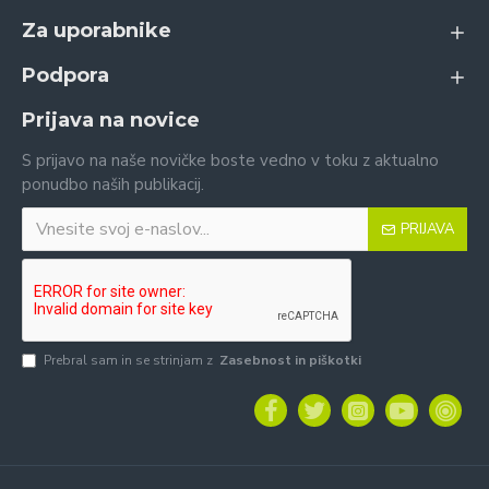
Za uporabnike
Podpora
Prijava na novice
S prijavo na naše novičke boste vedno v toku z aktualno
ponudbo naših publikacij.
PRIJAVA
Prebral sam in se strinjam z
Zasebnost in piškotki