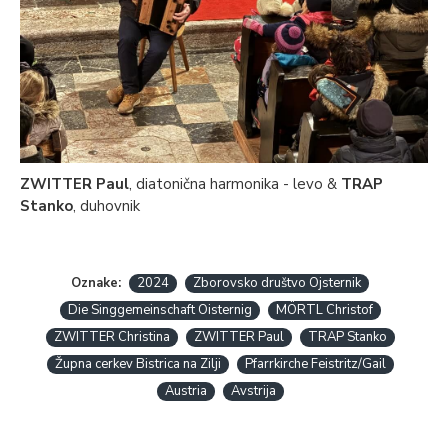
ZWITTER Paul
, diatonična harmonika - levo &
TRAP
Stanko
, duhovnik
Oznake:
2024
Zborovsko društvo Ojsternik
Die Singgemeinschaft Oisternig
MÖRTL Christof
ZWITTER Christina
ZWITTER Paul
TRAP Stanko
Župna cerkev Bistrica na Zilji
Pfarrkirche Feistritz/Gail
Austria
Avstrija