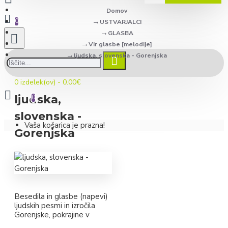
Domov
0
USTVARJALCI
GLASBA
Vir glasbe [melodije]
ljudska, slovenska - Gorenjska
0 izdelek(ov) - 0.00€
ljudska,
0
slovenska -
Vaša košarica je prazna!
Gorenjska
Besedila in glasbe (napevi)
ljudskih pesmi in izročila
Gorenjske, pokrajine v
severozahodni Sloveniji.