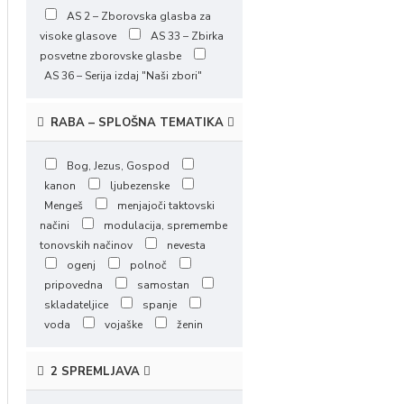
AS 2 – Zborovska glasba za
visoke glasove
AS 33 – Zbirka
posvetne zborovske glasbe
AS 36 – Serija izdaj "Naši zbori"
RABA – SPLOŠNA TEMATIKA
Bog, Jezus, Gospod
kanon
ljubezenske
Mengeš
menjajoči taktovski
načini
modulacija, spremembe
tonovskih načinov
nevesta
ogenj
polnoč
pripovedna
samostan
skladateljice
spanje
voda
vojaške
ženin
2 SPREMLJAVA