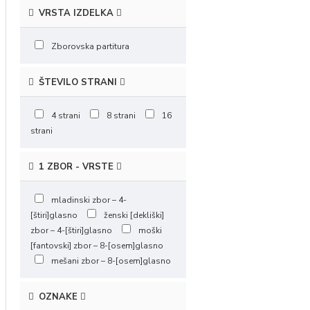
VRSTA IZDELKA
Zborovska partitura
ŠTEVILO STRANI
4 strani
8 strani
16
strani
1 ZBOR - VRSTE
mladinski zbor – 4-
[štiri]glasno
ženski [dekliški]
zbor – 4-[štiri]glasno
moški
[fantovski] zbor – 8-[osem]glasno
mešani zbor – 8-[osem]glasno
OZNAKE