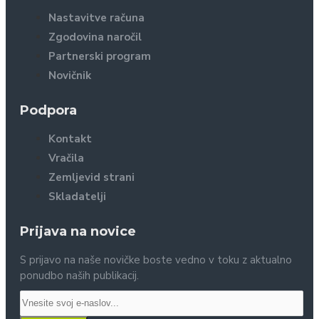
Nastavitve računa
Zgodovina naročil
Partnerski program
Novičnik
Podpora
Kontakt
Vračila
Zemljevid strani
Skladatelji
Prijava na novice
S prijavo na naše novičke boste vedno v toku z aktualno
ponudbo naših publikacij.