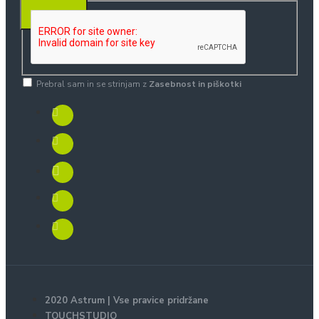
PRIJAVA
Prebral sam in se strinjam z
Zasebnost in piškotki
2020 Astrum | Vse pravice pridržane
TOUCHSTUDIO