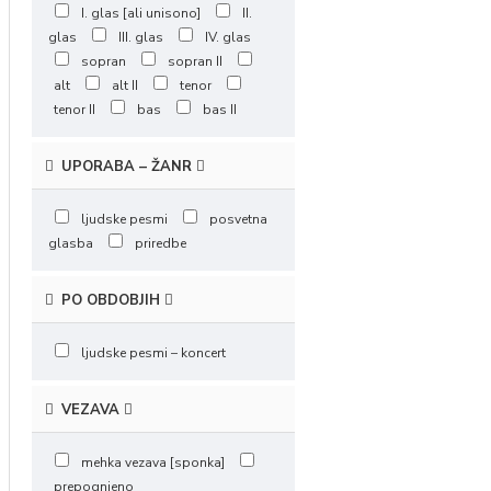
I. glas [ali unisono]
II.
glas
III. glas
IV. glas
sopran
sopran II
alt
alt II
tenor
tenor II
bas
bas II
UPORABA – ŽANR
ljudske pesmi
posvetna
glasba
priredbe
PO OBDOBJIH
ljudske pesmi – koncert
VEZAVA
mehka vezava [sponka]
prepognjeno