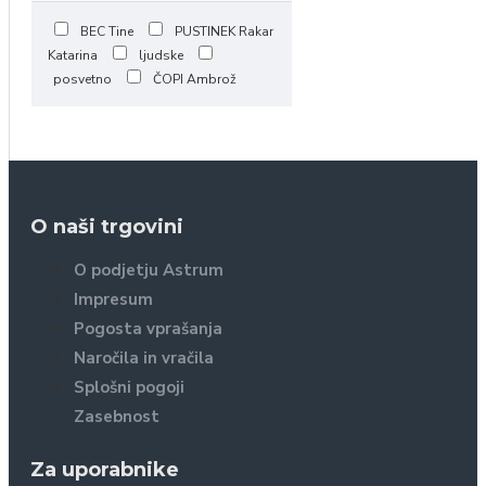
BEC Tine
PUSTINEK Rakar
Katarina
ljudske
posvetno
ČOPI Ambrož
O naši trgovini
O podjetju Astrum
Impresum
Pogosta vprašanja
Naročila in vračila
Splošni pogoji
Zasebnost
Za uporabnike