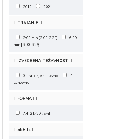
2012
2021
TRAJANJE
2:00 min [2:00-2:29]
6:00
min [6:00-6:29]
IZVEDBENA TEŽAVNOST
3 – srednje zahtevno
4 –
zahtevno
FORMAT
A4 [21x29,7cm]
SERIJE