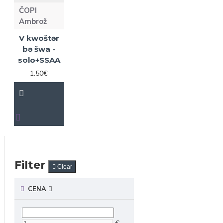
ČOPI
Ambrož
V kwoštər
bə šwa -
solo+SSAA
1.50€
Filter
Clear
CENA