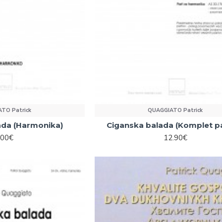
TO Patrick
QUAGGIATO Patrick
ada (Harmonika)
Ciganska balada (Komplet p
.00€
12.90€