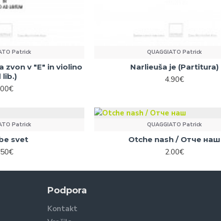
TO Patrick
QUAGGIATO Patrick
a zvon v "E" in violino
Narlieuša je (Partitura)
 lib.)
4.90€
.00€
TO Patrick
QUAGGIATO Patrick
be svet
Otche nash / Отче наш
.50€
2.00€
Podpora
Kontakt