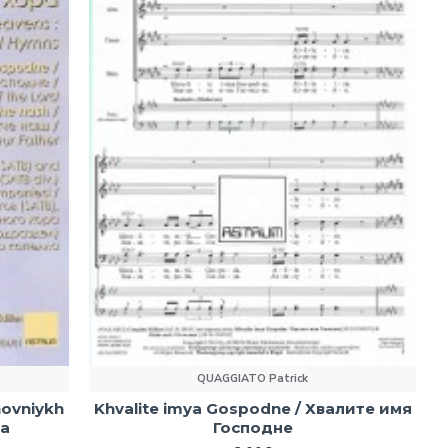
QUAGGIATO Patrick
ovniykh
Khvalite imya Gospodne / Хвалите имя
ra
Господне