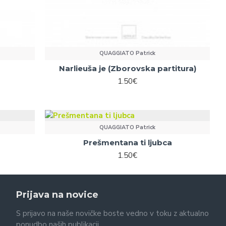
QUAGGIATO Patrick
Narlieuša je (Zborovska partitura)
1.50€
QUAGGIATO Patrick
Prešmentana ti ljubca
1.50€
Prijava na novice
S prijavo na naše novičke boste vedno v toku z aktualno
ponudbo naših publikacij.