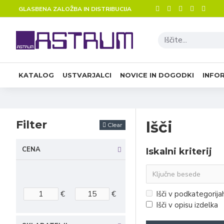
GLASBENA ZALOŽBA IN DISTRIBUCIJA
KATALOG
USTVARJALCI
NOVICE IN DOGODKI
INFO
Filter
Išči
Clear
CENA
Iskalni kriterij
€
€
Išči v podkategorija
Išči v opisu izdelka