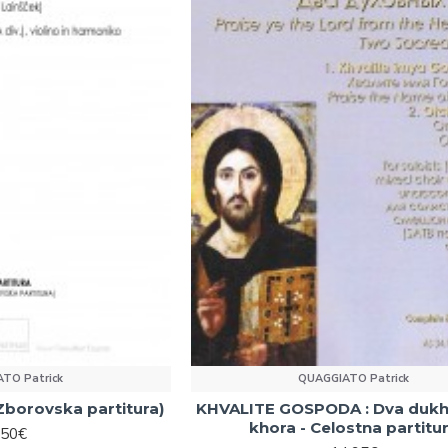
TO Patrick
QUAGGIATO Patrick
Zborovska partitura)
KHVALITE GOSPODA : Dva dukh
khora - Celostna partitu
.50€