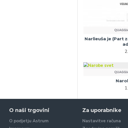
QUAGGIA
Narlieuša je (Part z
ad
2
QUAGGIA
Naro
1
O naši trgovini
Za uporabnike
O podjetju Astrum
Nastavitve računa