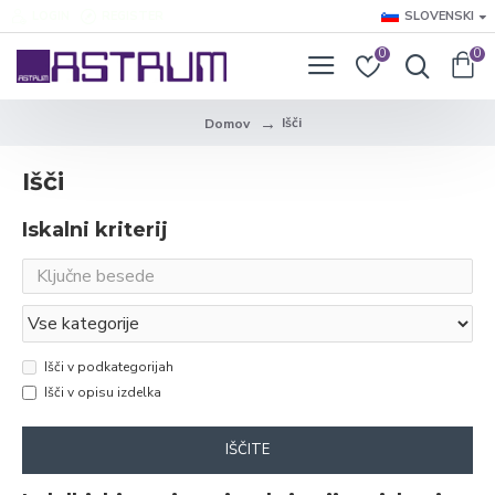
LOGIN
REGISTER
SLOVENSKI
0
0
Išči
Domov
Išči
Iskalni kriterij
Išči v podkategorijah
Išči v opisu izdelka
IŠČITE