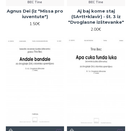
BEC Tine
BEC Tine
Agnus Dei (iz "Missa pro
Aj baj kome staj
iuventute")
(SA+tt+klavir) - št. 3 iz
"Dvoglasne izštevanke"
1.50€
2.00€