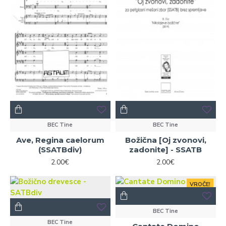
BEC Tine
BEC Tine
Ave, Regina caelorum
Božična [Oj zvonovi,
(SSATBdiv)
zadonite] - SSATB
2.00€
2.00€
VROČE!
BEC Tine
BEC Tine