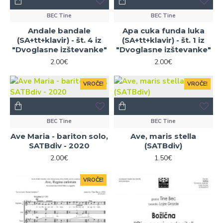
BEC Tine
BEC Tine
Andale bandale
Apa cuka funda luka
(SA+tt+klavir) - št. 4 iz
(SA+tt+klavir) - št. 1 iz
"Dvoglasne izštevanke"
"Dvoglasne izštevanke"
2.00€
2.00€
VROČE!
VROČE!
BEC Tine
BEC Tine
Ave Maria - bariton solo,
Ave, maris stella
SATBdiv - 2020
(SATBdiv)
2.00€
1.50€
VROČE!