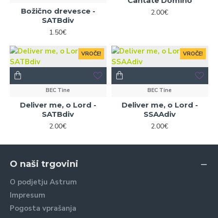
Cantate Domino
Božično drevesce -
2.00€
SATBdiv
1.50€
VROČE!
VROČE!
BEC Tine
BEC Tine
Deliver me, o Lord -
Deliver me, o Lord -
SATBdiv
SSAAdiv
2.00€
2.00€
O naši trgovini
O podjetju Astrum
Impresum
Pogosta vprašanja