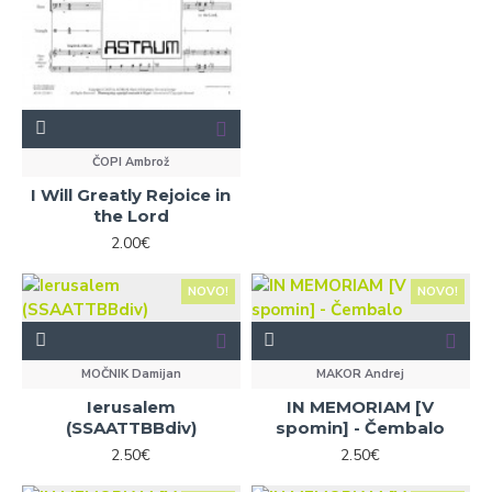
ČOPI Ambrož
I Will Greatly Rejoice in
the Lord
2.00€
NOVO!
NOVO!
MOČNIK Damijan
MAKOR Andrej
Ierusalem
IN MEMORIAM [V
(SSAATTBBdiv)
spomin] - Čembalo
2.50€
2.50€