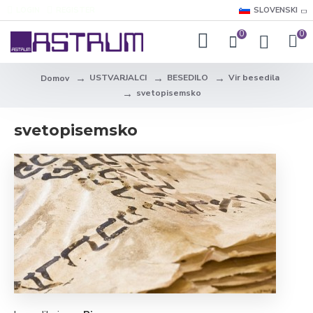
LOGIN
REGISTER
SLOVENSKI
0
0
USTVARJALCI
BESEDILO
Vir besedila
Domov
svetopisemsko
svetopisemsko