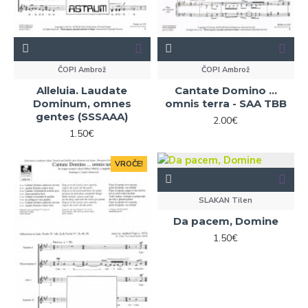
ČOPI Ambrož
ČOPI Ambrož
Alleluia. Laudate
Cantate Domino ...
Dominum, omnes
omnis terra - SAA TBB
gentes (SSSAAA)
2.00€
1.50€
VROČE!
SLAKAN Tilen
Da pacem, Domine
1.50€