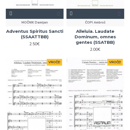
MOČNIK Damijan
ČOPI Ambrož
Adventus Spiritus Sancti
Alleluia. Laudate
(SSAATTBB)
Dominum, omnes
gentes (SSATBB)
2.50€
2.00€
VROČE!
VROČE!