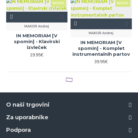
NOVO!
NOVO!
MAKOR Andrej
MAKOR Andrej
IN MEMORIAM [V
spomin] - Klavirski
IN MEMORIAM [V
izvleček
spomin] - Komplet
instrumentalnih partov
19.95€
39.95€
O naši trgovini
Za uporabnike
Podpora