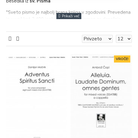
besedila iz
sv. Pisma
"Sveto pismo je najbolj brana knjiga v zgodovini. Prevedena
je v več kot 2.400 jezikov. Ima velik pomen za današnjo
kulturo in kot delo jo lahko gledamo iz različnih strani: kot
versko ali zgodovinsko knjigo, saj vsebuje mnogo podatkov
o zgodovini Judov ter dogajanju v Palestini ob začetku
našega štetja. "
[Vir citata:
https://sl.wikipedia.org/wiki/Sveto_pismo]
VROČE!
Sveto pismo – odlomki