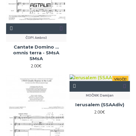
ČOPI Ambrož
Cantate Domino ...
omnis terra - SMsA
SMsA
2.00€
VROČE!
MOČNIK Damijan
Ierusalem (SSAAdiv)
2.00€